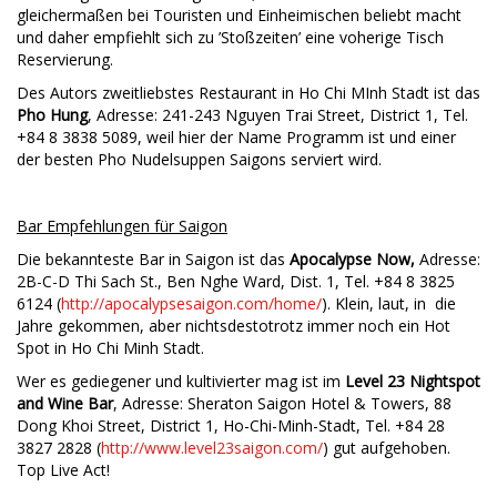
gleichermaßen bei Touristen und Einheimischen beliebt macht
und daher empfiehlt sich zu ’Stoßzeiten’ eine voherige Tisch
Reservierung.
Des Autors zweitliebstes Restaurant in Ho Chi MInh Stadt ist das
Pho Hung
, Adresse: 241-243 Nguyen Trai Street, District 1, Tel.
+84 8 3838 5089, weil hier der Name Programm ist und einer
der besten Pho Nudelsuppen Saigons serviert wird.
Bar Empfehlungen für Saigon
Die bekannteste Bar in Saigon ist das
Apocalypse Now,
Adresse:
2B-C-D Thi Sach St., Ben Nghe Ward, Dist. 1, Tel. +84 8 3825
6124 (
http://apocalypsesaigon.com/home/
). Klein, laut, in die
Jahre gekommen, aber nichtsdestotrotz immer noch ein Hot
Spot in Ho Chi Minh Stadt.
Wer es gediegener und kultivierter mag ist im
Level 23 Nightspot
and Wine Bar
, Adresse:
Sheraton Saigon Hotel & Towers,
88
Dong Khoi Street, District 1
,
Ho-Chi-Minh-Stadt, Tel.
+84 28
3827 2828 (
http://www.level23saigon.com/
) gut aufgehoben.
Top Live Act!