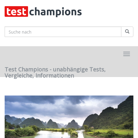
Skip
to
main
content
Toggl
navig
Test Champions - unabhängige Tests,
Vergleiche, Informationen