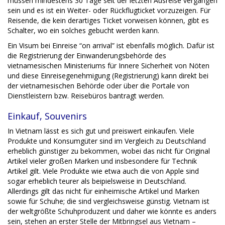
müssen mindestens 30 Tage seit der letzten Ausreise vergangen
sein und es ist ein Weiter- oder Rückflugticket vorzuzeigen. Für
Reisende, die kein derartiges Ticket vorweisen können, gibt es
Schalter, wo ein solches gebucht werden kann.
Ein Visum bei Einreise “on arrival” ist ebenfalls möglich. Dafür ist
die Registrierung der Einwanderungsbehörde des
vietnamesischen Ministeriums für Innere Sicherheit von Nöten
und diese Einreisegenehmigung (Registrierung) kann direkt bei
der vietnamesischen Behörde oder über die Portale von
Dienstleistern bzw. Reisebüros bantragt werden.
Einkauf, Souvenirs
In Vietnam lässt es sich gut und preiswert einkaufen. Viele
Produkte und Konsumgüter sind im Vergleich zu Deutschland
erheblich günstiger zu bekommen, wobei das nicht für Original
Artikel vieler großen Marken und insbesondere für Technik
Artikel gilt. Viele Produkte wie etwa auch die von Apple sind
sogar erheblich teurer als beipielsweise in Deutschland.
Allerdings gilt das nicht für einheimische Artikel und Marken
sowie für Schuhe; die sind vergleichsweise günstig. Vietnam ist
der weltgrößte Schuhproduzent und daher wie könnte es anders
sein, stehen an erster Stelle der Mitbringsel aus Vietnam –