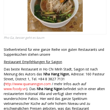
Pho Ga, besser geht es kaum
Stellvertretend für eine ganze Reihe von guten Restaurants und
Suppenküchen stehen unsere
Restaurant Empfehlungen für Saigon
Das beste Restaurant in Ho Chi Minh Stadt, Saigon ist nach
Meinung des Autors das
Nha Hang Ngon
, Adresse: 160 Pasteur
Street, District 1, Tel. +84 8 3827 7131
(
http://www.quananngon.com
/ mehr Infos auch auf
www.foody.vn
)
. Das
Nha Hang Ngon
befindet sich in einer alten
restaurierten Kolonial Villa und verfügt über mehrere
wunderschöne Patios. Hier wird das ganze Spektrum
vietnamesischer Küche auf sehr hohem Niveau und zu
erschwinglichen Preisen geboten, was das Restaurant