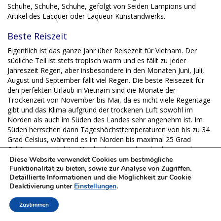
Schuhe, Schuhe, Schuhe, gefolgt von Seiden Lampions und
Artikel des Lacquer oder Laqueur Kunstandwerks.
Beste Reiszeit
Eigentlich ist das ganze Jahr über Reisezeit für Vietnam. Der
südliche Teil ist stets tropisch warm und es fällt zu jeder
Jahreszeit Regen, aber insbesondere in den Monaten Juni, Juli,
August und September fällt viel Regen. Die beste Reisezeit für
den perfekten Urlaub in Vietnam sind die Monate der
Trockenzeit von November bis Mai, da es nicht viele Regentage
gibt und das Klima aufgrund der trockenen Luft sowohl im
Norden als auch im Süden des Landes sehr angenehm ist. Im
Süden herrschen dann Tageshöchsttemperaturen von bis zu 34
Grad Celsius, während es im Norden bis maximal 25 Grad
Celsius warm wird. Im Norden kann es aber durchaus auch nur
mal 10 Grad Tageshöchsttemperatur im Dezember, Januar oder
Diese Website verwendet Cookies um bestmögliche
Funktionalität zu bieten, sowie zur Analyse von Zugriffen.
Februar haben und in der Bergregion rund um Sa Pa in dieser
Detaillierte Informationen und die Möglichkeit zur Cookie
Jahreszeit zu nächtlichem Bodenfrost kommen.
Deaktivierung unter
Einstellungen
.
Zustimmen
Trip geplant und Koffer, wichtige Reise