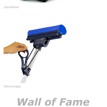
Standmixer
Wischmopps