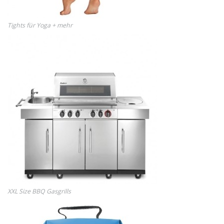
Tights für Yoga + mehr
XXL Size BBQ Gasgrills