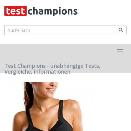
Skip
to
main
content
Toggl
navig
Test Champions - unabhängige Tests,
Vergleiche, Informationen