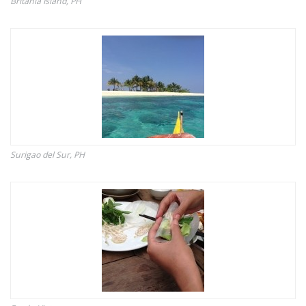
Britania Island, PH
Surigao del Sur, PH