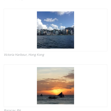
Victoria Harbour, Hong Kong
Boracay, PH