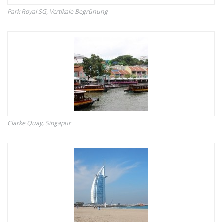
Park Royal SG, Vertikale Begrünung
Clarke Quay, Singapur