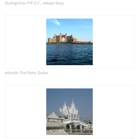
Guangzhou P.R.O.C., always busy
Atlantis The Palm, Dubai