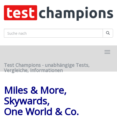
Skip
to
main
content
Toggl
navig
Test Champions - unabhängige Tests,
Vergleiche, Informationen
Miles & More,
Skywards,
One World & Co.