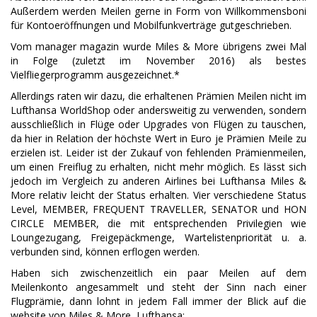
Außerdem werden Meilen gerne in Form von Willkommensboni
für Kontoeröffnungen und Mobilfunkverträge gutgeschrieben.
Vom manager magazin wurde Miles & More übrigens zwei Mal
in Folge (zuletzt im November 2016) als bestes
Vielfliegerprogramm ausgezeichnet.*
Allerdings raten wir dazu, die erhaltenen Prämien Meilen nicht im
Lufthansa WorldShop oder andersweitig zu verwenden, sondern
ausschließlich in Flüge oder Upgrades von Flügen zu tauschen,
da hier in Relation der höchste Wert in Euro je Prämien Meile zu
erzielen ist. Leider ist der Zukauf von fehlenden Prämienmeilen,
um einen Freiflug zu erhalten, nicht mehr möglich. Es lässt sich
jedoch im Vergleich zu anderen Airlines bei Lufthansa Miles &
More relativ leicht der Status erhalten. Vier verschiedene Status
Level, MEMBER, FREQUENT TRAVELLER, SENATOR und HON
CIRCLE MEMBER, die mit entsprechenden Privilegien wie
Loungezugang, Freigepäckmenge, Wartelistenpriorität u. a.
verbunden sind, können erflogen werden.
Haben sich zwischenzeitlich ein paar Meilen auf dem
Meilenkonto angesammelt und steht der Sinn nach einer
Flugprämie, dann lohnt in jedem Fall immer der Blick auf die
website von Miles & More, Lufthansa: