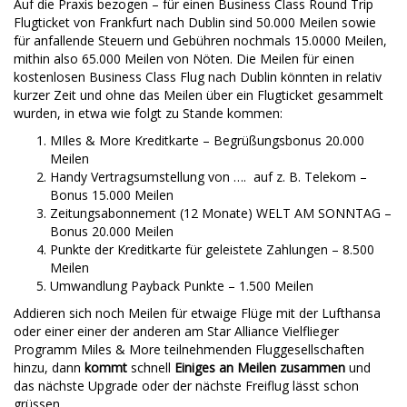
Auf die Praxis bezogen – für einen Business Class Round Trip
Flugticket von Frankfurt nach Dublin sind 50.000 Meilen sowie
für anfallende Steuern und Gebühren nochmals 15.0000 Meilen,
mithin also 65.000 Meilen von Nöten. Die Meilen für einen
kostenlosen Business Class Flug nach Dublin könnten in relativ
kurzer Zeit und ohne das Meilen über ein Flugticket gesammelt
wurden, in etwa wie folgt zu Stande kommen:
MIles & More Kreditkarte – Begrüßungsbonus 20.000
Meilen
Handy Vertragsumstellung von …. auf z. B. Telekom –
Bonus 15.000 Meilen
Zeitungsabonnement (12 Monate) WELT AM SONNTAG –
Bonus 20.000 Meilen
Punkte der Kreditkarte für geleistete Zahlungen – 8.500
Meilen
Umwandlung Payback Punkte – 1.500 Meilen
Addieren sich noch Meilen für etwaige Flüge mit der Lufthansa
oder einer einer der anderen am Star Alliance Vielflieger
Programm Miles & More teilnehmenden Fluggesellschaften
hinzu, dann
kommt
schnell
Einiges an Meilen zusammen
und
das nächste Upgrade oder der nächste Freiflug lässt schon
grüssen.