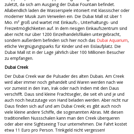
zuletzt, da sich am Ausgang der Dubai Fountain befindet.
Allabendlich laden die Wasserspiele intoniert mit klassischer oder
moderner Musik zum Verweilen ein. Die Dubai Mall ist über 1
Mio. m² groß und wartet mit Einkaufs-, Unterhaltungs- und
Freizeitmöglichkeiten auf. In dem riesigen Einkaufszentrum sind
aber nicht nur über 1200 Einzelhandelsfilialen untergebracht,
sondern außerdem befinden sich hier noch das
Dubai Aquarium
,
etliche Vergnügungsparks für Kinder und ein Eislaufplatz. Die
Dubai Mall ist in der Lage jährlich über 100 Millionen Besucher
zu empfangen.
Dubai Creek
Der Dubai Creek war die Pulsader des alten Dubais. Am Creek
wird aber immer noch gehandelt und Waren werden nach wie
vor zumeist in den Iran, Irak oder nach Indien mit den Daus
verschifft. Daus sind kleine Frachtsegler, die seit eh und je und
auch noch heutzutage von Hand beladen werden. Aber nicht nur
Daus finden sich auf und am Dubai Creek; es gibt auch noch
viele kleine andere Schiffe, die sogenannten Abras. Mit diesen
traditionellen Nussschalen kann man den Creek überqueren
oder aber eine Sightseeing Tour unternehmen. Die Fahrt kostet
etwa 11 Euro pro Person. Trinkgeld nicht vergessen!